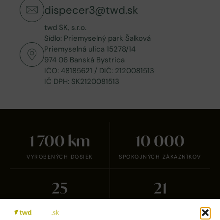
dispecer3@twd.sk
twd SK, s.r.o.
Sídlo: Priemyselný park Šalková
Priemyselná ulica 15278/14
974 06 Banská Bystrica
IČO: 48185621 / DIČ: 2120081513
IČ DPH: SK2120081513
1 700
km
10 000
VYROBENÝCH DOSIEK
SPOKOJNÝCH ZÁKAZNÍKOV
25
21
CERTIFIKOVANÝCH
ZAHRANIČNÝCH
PARTNEROV
PARTNEROV