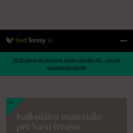
20 % zľava na terasové dosky Garden SE – len do
vypredania zásob!
TIP
Kalkulátor materiálu
pre Vašu terasu