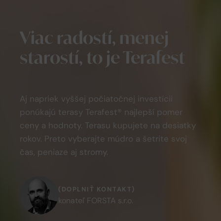
Viac radostí, menej
starostí, to je Terafest
Aj napriek vyššej počiatočnej investícii
ponúkajú terasy Terafest® najlepší pomer
ceny a hodnoty. Terasu kupujete na desiatky
rokov. Preto vyberajte múdro a šetrite svoj
čas, peniaze aj stromy.
(DOPLNIŤ KONTAKT)
konateľ FORSTA s.r.o.