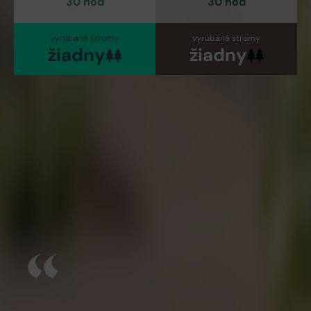
30
hod
30
hod
vyrúbané stromy
vyrúbané stromy
žiadny
žiadny