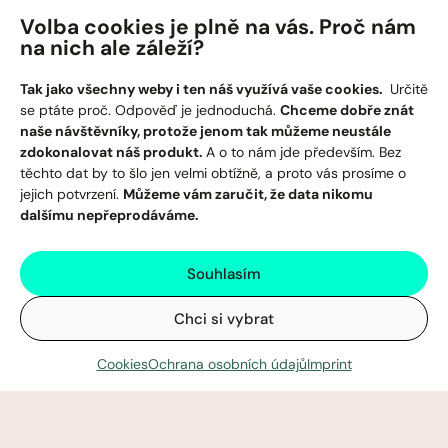
Volba cookies je plně na vás. Proč nám
na nich ale záleží?
Tak jako všechny weby i ten náš využívá vaše cookies.
Určitě
se ptáte proč. Odpověď je jednoduchá.
Chceme dobře znát
naše návštěvníky, protože jenom tak můžeme neustále
zdokonalovat náš produkt.
A o to nám jde především. Bez
O KOMPOZITE
těchto dat by to šlo jen velmi obtížně, a proto vás prosíme o
WPC TERASY
FAQ
jejich potvrzení.
Můžeme vám zaručit, že data nikomu
NA STIAHNUTIE
dalšímu nepřeprodáváme.
GDPR
KONFIGURÁTOR TERAS
KALKULÁCIA
Souhlasím
Chci si vybrat
Cookies
Ochrana osobních údajů
Imprint