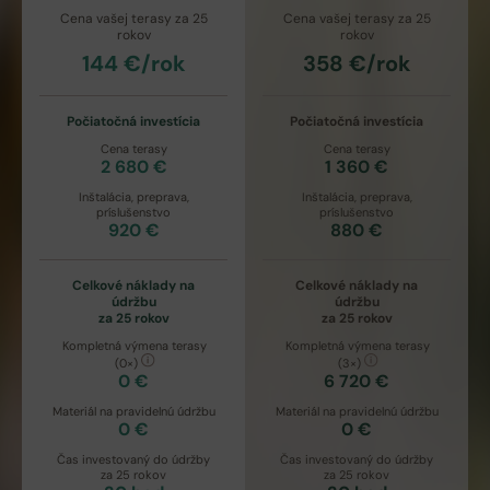
Cena vašej terasy za
25
Cena vašej terasy za
25
rokov
rokov
144
€/rok
358
€/rok
Počiatočná investícia
Počiatočná investícia
Cena terasy
Cena terasy
2 680
€
1 360
€
Inštalácia, preprava,
Inštalácia, preprava,
príslušenstvo
príslušenstvo
920
€
880
€
Celkové náklady na
Celkové náklady na
údržbu
údržbu
za
25
rokov
za
25
rokov
Kompletná výmena terasy
Kompletná výmena terasy
(
0
×)
(
3
×)
0
€
6 720
€
Materiál na pravidelnú údržbu
Materiál na pravidelnú údržbu
0
€
0
€
Čas investovaný do údržby
Čas investovaný do údržby
za
25
rokov
za
25
rokov