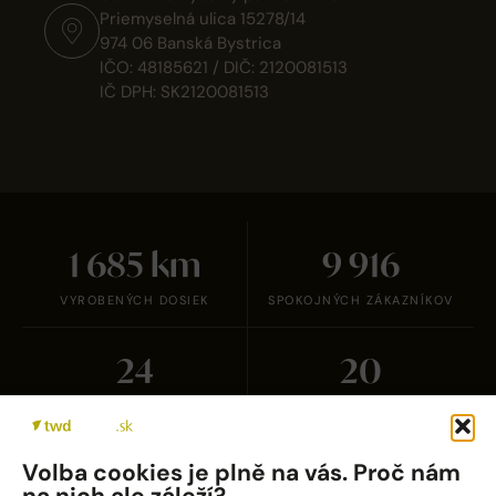
Priemyselná ulica 15278/14
974 06 Banská Bystrica
IČO: 48185621 / DIČ: 2120081513
IČ DPH: SK2120081513
1 700
km
10 000
VYROBENÝCH DOSIEK
SPOKOJNÝCH ZÁKAZNÍKOV
25
21
CERTIFIKOVANÝCH
ZAHRANIČNÝCH
PARTNEROV
PARTNEROV
Volba cookies je plně na vás. Proč nám