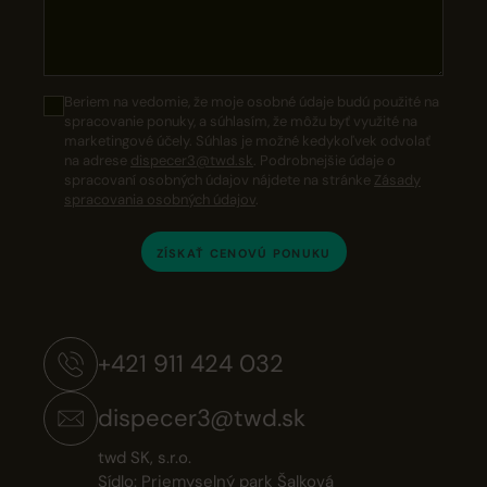
Beriem na vedomie, že moje osobné údaje budú použité na
spracovanie ponuky, a súhlasím, že môžu byť využité na
marketingové účely. Súhlas je možné kedykoľvek odvolať
na adrese
dispecer3@twd.sk
. Podrobnejšie údaje o
spracovaní osobných údajov nájdete na stránke
Zásady
spracovania osobných údajov
.
ZÍSKAŤ CENOVÚ PONUKU
+421 911 424 032
dispecer3@twd.sk
twd SK, s.r.o.
Sídlo: Priemyselný park Šalková