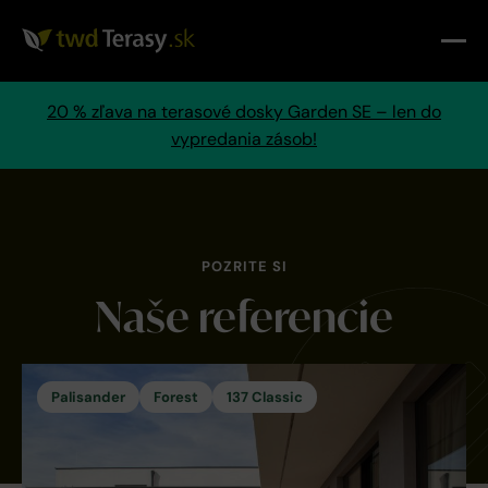
20 % zľava na terasové dosky Garden SE – len do
vypredania zásob!
POZRITE SI
Naše referencie
Palisander
Forest
137 Classic