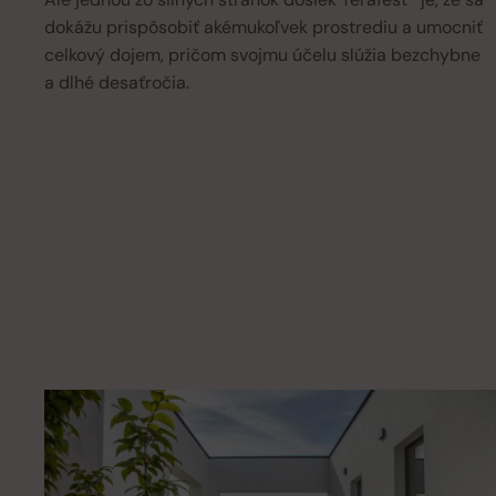
dokážu prispôsobiť akémukoľvek prostrediu a umocniť
celkový dojem, pričom svojmu účelu slúžia bezchybne
a dlhé desaťročia.