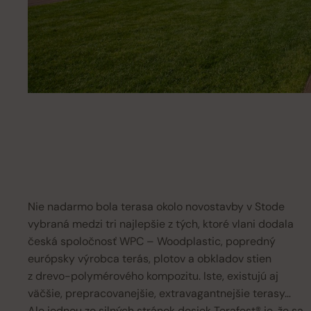
Nie nadarmo bola terasa okolo novostavby v Stode
vybraná medzi tri najlepšie z tých, ktoré vlani dodala
česká spoločnosť WPC – Woodplastic, popredný
európsky výrobca terás, plotov a obkladov stien
z drevo-polymérového kompozitu. Iste, existujú aj
väčšie, prepracovanejšie, extravagantnejšie terasy…
Ale jednou zo silných stránok dosiek Terafest® je, že sa