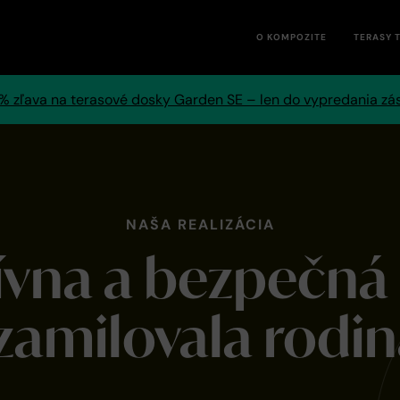
O KOMPOZITE
TERASY 
% zľava na terasové dosky Garden SE – len do vypredania zá
NAŠA REALIZÁCIA
ívna a bezpečná 
 zamilovala rodin