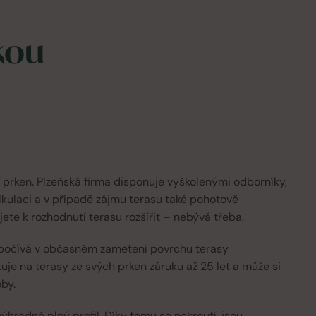
kou
e prken. Plzeňská firma disponuje vyškolenými odborníky,
lkulaci a v případě zájmu terasu také pohotově
te k rozhodnutí terasu rozšířit – nebývá třeba.
 spočívá v občasném zametení povrchu terasy
e na terasy ze svých prken záruku až 25 let a může si
oby.
radně plný profil. Díky tomu se nekroutí, jsou