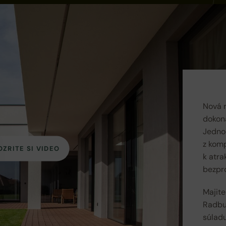
Nová 
dokona
Jedno
z komp
OZRITE SI VIDEO
k atr
bezpro
Majite
Radbuz
súladu