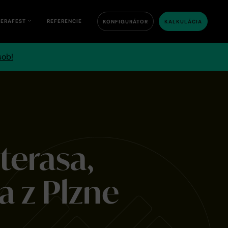
TERAFEST
REFERENCIE
KONFIGURÁTOR
KALKULÁCIA
sob!
terasa,
a z Plzne