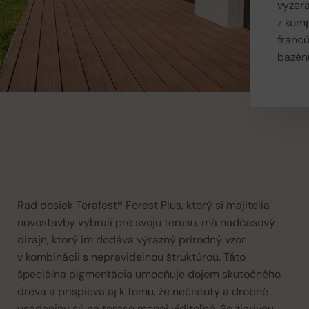
vyzera
z kom
franc
bazénu
Rad dosiek Terafest® Forest Plus, ktorý si majitelia
novostavby vybrali pre svoju terasu, má nadčasový
dizajn, ktorý im dodáva výrazný prírodný vzor
v kombinácii s nepravidelnou štruktúrou. Táto
špeciálna pigmentácia umocňuje dojem skutočného
dreva a prispieva aj k tomu, že nečistoty a drobné
usadeniny sú na terase menej viditeľné. So žiarivou