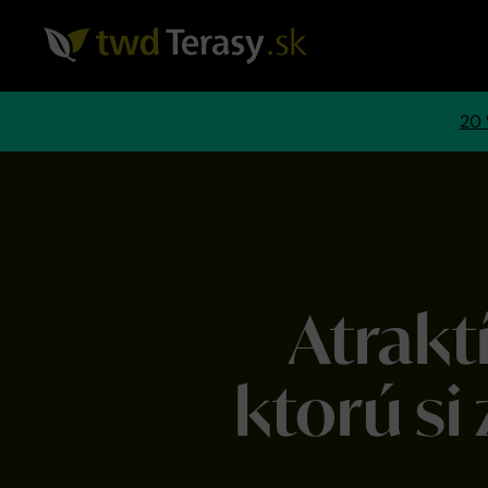
20 
Atrakt
ktorú si