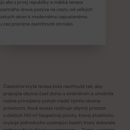
jú ako z prvej republiky a mäkká terasa
pozitného dreva pozýva na cestu od veľkých
úzskych okien k modernému zapustenému
 cez precízne zastrihnuté strnisko.
Čiastočne krytá terasa bola navrhnutá tak, aby
prepojila obytnú časť domu s exteriérom a umožnila
rodine prirodzený pohyb medzi týmito dvoma
priestormi. Nová terasa rozširuje obytný priestor
o ďalších 140 m² bezpečnej plochy, ktorej atraktivitu
zvyšuje jednoducho vyzerajúci bazén, ktorý dokonale
zodpovedá jej dizajnu a rozmerom. – Doma, a pritom