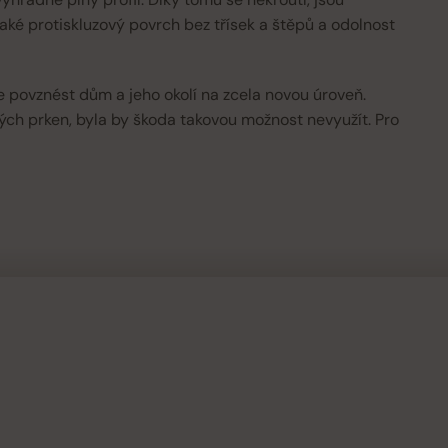
ké protiskluzový povrch bez třísek a štěpů a odolnost
 povznést dům a jeho okolí na zcela novou úroveň.
ých prken, byla by škoda takovou možnost nevyužít. Pro