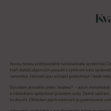
Kv
Novou terasu profesionálně nainstalovala společnost Ter
kteří dokáží zájemcům poradit s výběrem toho správného
namontují. Zároveň jsou schopni poskytnout i další rady
Důvodem je kvalita prken Terafest® – jejich mimořádná
a následném opláchnutí proudem vody. Žádné natírání, 
to dovolit. Základem jejich odolnosti je patentovaná směs
Zdravotně nezávadná a recyklovatelná prkna ze směsi dř