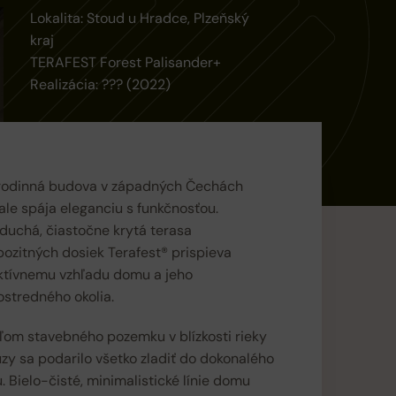
Lokalita: Stoud u Hradce, Plzeňský
kraj
TERAFEST Forest Palisander+
Realizácia: ??? (2022)
rodinná budova v západných Čechách
le spája eleganciu s funkčnosťou.
duchá, čiastočne krytá terasa
ozitných dosiek Terafest® prispieva
aktívnemu vzhľadu domu a jeho
stredného okolia.
ľom stavebného pozemku v blízkosti rieky
y sa podarilo všetko zladiť do dokonalého
. Bielo-čisté, minimalistické línie domu