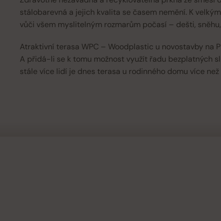
stálobarevná a jejich kvalita se časem nemění. K velký
vůči všem myslitelným rozmarům počasí – dešti, sněhu,
Atraktivní terasa WPC – Woodplastic u novostavby na Pl
A přidá-li se k tomu možnost využít řadu bezplatných s
stále více lidí je dnes terasa u rodinného domu více ne