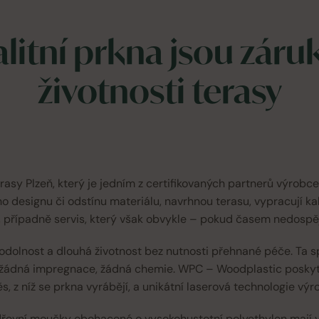
alitní prkna jsou záru
životnosti terasy
asy Plzeň, který je jedním z certifikovaných partnerů výrobc
 designu či odstínu materiálu, navrhnou terasu, vypracují ka
, případně servis, který však obvykle – pokud časem nedospěje
 odolnost a dlouhá životnost bez nutnosti přehnané péče. Ta
žádná impregnace, žádná chemie. WPC – Woodplastic poskytuj
, z níž se prkna vyrábějí, a unikátní laserová technologie výr
evní moučky obohacené o vysokohustotní polyethylen mají výh